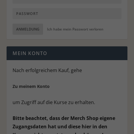
Datenschutzerklärung
.
Hier finden Sie eine Übersicht über alle verwendeten Cookies.
Sie können Ihre Einwilligung zu ganzen Kategorien geben
oder sich weitere Informationen anzeigen lassen und so nur
bestimmte Cookies auswählen.
ANMELDUNG
Ich habe mein Passwort verloren
Alle akzeptieren
Speichern
Ablehnen
Zurück
MEIN KONTO
Datenschutzeinstellungen
Essenziell (1)
Nach erfolgreichem Kauf, gehe
Essenzielle Cookies ermöglichen grundlegende Funktionen und sind für
die einwandfreie Funktion der Website erforderlich.
Zu meinem Konto
Cookie-Informationen anzeigen
Stat
Statistiken (1)
um Zugriff auf die Kurse zu erhalten.
Statistik Cookies erfassen Informationen anonym. Diese Informationen
helfen uns zu verstehen, wie unsere Besucher unsere Website nutzen.
Bitte beachtet, dass der Merch Shop eigene
Cookie-Informationen anzeigen
Zugangsdaten hat und diese hier in den