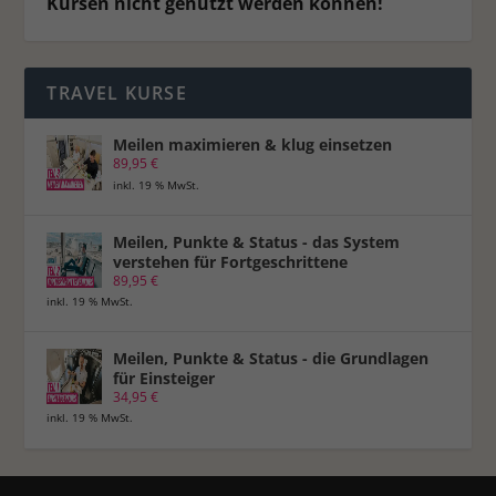
Kursen nicht genutzt werden können!
Ext
Externe Medien (7)
Inhalte von Videoplattformen und Social-Media-Plattformen werden
standardmäßig blockiert. Wenn Cookies von externen Medien akzeptiert
werden, bedarf der Zugriff auf diese Inhalte keiner manuellen
TRAVEL KURSE
Einwilligung mehr.
Cookie-Informationen anzeigen
Meilen maximieren & klug einsetzen
89,95
€
Datenschutzerklärung
Impressum
inkl. 19 % MwSt.
Meilen, Punkte & Status - das System
verstehen für Fortgeschrittene
89,95
€
inkl. 19 % MwSt.
Meilen, Punkte & Status - die Grundlagen
für Einsteiger
34,95
€
inkl. 19 % MwSt.