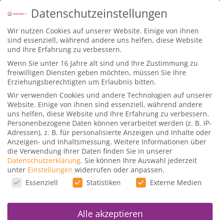
Datenschutzeinstellungen
Wir nutzen Cookies auf unserer Website. Einige von ihnen
sind essenziell, während andere uns helfen, diese Website
und Ihre Erfahrung zu verbessern.
Wenn Sie unter 16 Jahre alt sind und Ihre Zustimmung zu
freiwilligen Diensten geben möchten, müssen Sie Ihre
Erziehungsberechtigten um Erlaubnis bitten.
Wir verwenden Cookies und andere Technologien auf unserer
Checkout
Website. Einige von ihnen sind essenziell, während andere
uns helfen, diese Website und Ihre Erfahrung zu verbessern.
Personenbezogene Daten können verarbeitet werden (z. B. IP-
Adressen), z. B. für personalisierte Anzeigen und Inhalte oder
[profilepress-checkout]
Anzeigen- und Inhaltsmessung.
Weitere Informationen über
die Verwendung Ihrer Daten finden Sie in unserer
Datenschutzerklärung
.
Sie können Ihre Auswahl jederzeit
WILLKOMMEN ZU UNSEREN TRAVEL
unter
Einstellungen
widerrufen oder anpassen.
KURSEN
Datenschutzeinstellungen
Essenziell
Statistiken
Externe Medien
Lerne in deinem eigenen Tempo und schaue die
Alle akzeptieren
Inhalte so oft du magst.