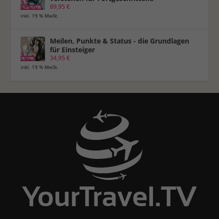
89,95
€
inkl. 19 % MwSt.
Meilen, Punkte & Status - die Grundlagen
für Einsteiger
34,95
€
inkl. 19 % MwSt.