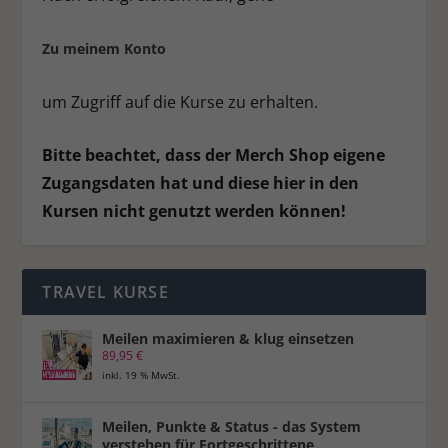
Ext
Externe Medien (7)
Inhalte von Videoplattformen und Social-Media-Plattformen werden
Zu meinem Konto
standardmäßig blockiert. Wenn Cookies von externen Medien akzeptiert
werden, bedarf der Zugriff auf diese Inhalte keiner manuellen
Einwilligung mehr.
um Zugriff auf die Kurse zu erhalten.
Cookie-Informationen anzeigen
Datenschutzerklärung
Impressum
Bitte beachtet, dass der Merch Shop eigene
Zugangsdaten hat und diese hier in den
Kursen nicht genutzt werden können!
TRAVEL KURSE
Meilen maximieren & klug einsetzen
89,95
€
inkl. 19 % MwSt.
Meilen, Punkte & Status - das System
verstehen für Fortgeschrittene