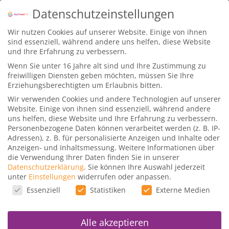
Datenschutzeinstellungen
Wir nutzen Cookies auf unserer Website. Einige von ihnen
sind essenziell, während andere uns helfen, diese Website
und Ihre Erfahrung zu verbessern.
Wenn Sie unter 16 Jahre alt sind und Ihre Zustimmung zu
freiwilligen Diensten geben möchten, müssen Sie Ihre
Kurs Tag:
Meilen maximieren
Erziehungsberechtigten um Erlaubnis bitten.
Wir verwenden Cookies und andere Technologien auf unserer
Website. Einige von ihnen sind essenziell, während andere
uns helfen, diese Website und Ihre Erfahrung zu verbessern.
Meilen maximieren & klug
Personenbezogene Daten können verarbeitet werden (z. B. IP-
einsetzen
Adressen), z. B. für personalisierte Anzeigen und Inhalte oder
Anzeigen- und Inhaltsmessung.
Weitere Informationen über
die Verwendung Ihrer Daten finden Sie in unserer
Gepostet von
Dominik
|
28. Mai 20
|
Kurse
|
Datenschutzerklärung
.
Sie können Ihre Auswahl jederzeit
Willkommen zum Kurs Meilen maximieren &
unter
Einstellungen
widerrufen oder anpassen.
Datenschutzeinstellungen
klug einsetzen. In diesem Kurs mit 2,5
Essenziell
Statistiken
Externe Medien
Stunden...
Alle akzeptieren