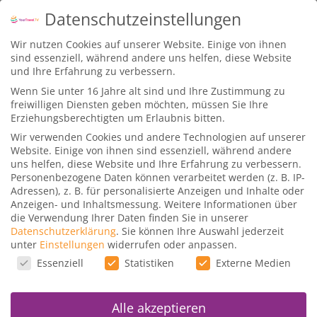
Datenschutzeinstellungen
Wir nutzen Cookies auf unserer Website. Einige von ihnen
sind essenziell, während andere uns helfen, diese Website
und Ihre Erfahrung zu verbessern.
Wenn Sie unter 16 Jahre alt sind und Ihre Zustimmung zu
freiwilligen Diensten geben möchten, müssen Sie Ihre
Kurs Tag:
Punkte
Erziehungsberechtigten um Erlaubnis bitten.
Wir verwenden Cookies und andere Technologien auf unserer
Website. Einige von ihnen sind essenziell, während andere
uns helfen, diese Website und Ihre Erfahrung zu verbessern.
Meilen, Punkte & Status –
Personenbezogene Daten können verarbeitet werden (z. B. IP-
die Grundlagen für
Adressen), z. B. für personalisierte Anzeigen und Inhalte oder
Einsteiger
Anzeigen- und Inhaltsmessung.
Weitere Informationen über
die Verwendung Ihrer Daten finden Sie in unserer
Datenschutzerklärung
.
Sie können Ihre Auswahl jederzeit
Gepostet von
Dominik
|
28. Mai 20
|
Kurse
|
unter
Einstellungen
widerrufen oder anpassen.
Datenschutzeinstellungen
Willkommen zum Grundlagenkurs Meilen,
Essenziell
Statistiken
Externe Medien
Punkte & Status. Dieser Kurs klärt euch in zwei
Stunden...
Alle akzeptieren