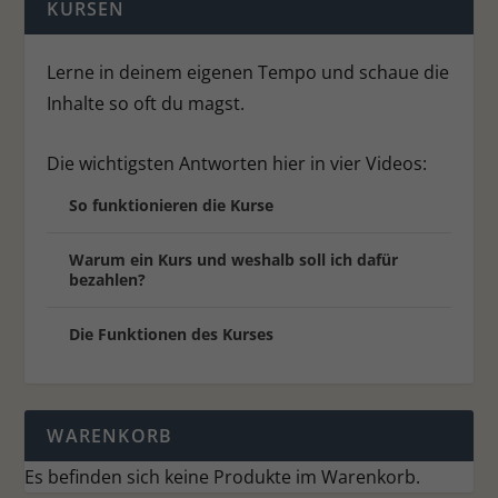
KURSEN
Datenschutzerklärung
.
Hier finden Sie eine Übersicht über alle verwendeten Cookies.
Sie können Ihre Einwilligung zu ganzen Kategorien geben
Lerne in deinem eigenen Tempo und schaue die
oder sich weitere Informationen anzeigen lassen und so nur
bestimmte Cookies auswählen.
Inhalte so oft du magst.
Alle akzeptieren
Speichern
Ablehnen
Die wichtigsten Antworten hier in vier Videos:
Zurück
So funktionieren die Kurse
Datenschutzeinstellungen
Essenziell (1)
Warum ein Kurs und weshalb soll ich dafür
Essenzielle Cookies ermöglichen grundlegende Funktionen und sind für
bezahlen?
die einwandfreie Funktion der Website erforderlich.
Cookie-Informationen anzeigen
Die Funktionen des Kurses
Stat
Statistiken (1)
Statistik Cookies erfassen Informationen anonym. Diese Informationen
helfen uns zu verstehen, wie unsere Besucher unsere Website nutzen.
WARENKORB
Cookie-Informationen anzeigen
Es befinden sich keine Produkte im Warenkorb.