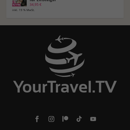
34,95
€
inkl. 19 % MwSt.