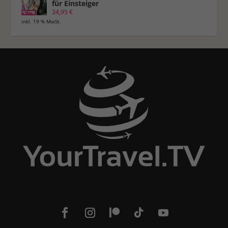
für Einsteiger
34,95
€
inkl. 19 % MwSt.