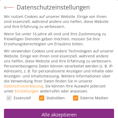
Datenschutzeinstellungen
Wir nutzen Cookies auf unserer Website. Einige von ihnen
sind essenziell, während andere uns helfen, diese Website
und Ihre Erfahrung zu verbessern.
Wenn Sie unter 16 Jahre alt sind und Ihre Zustimmung zu
freiwilligen Diensten geben möchten, müssen Sie Ihre
Schlagwort:
Meilen sammeln
Erziehungsberechtigten um Erlaubnis bitten.
Wir verwenden Cookies und andere Technologien auf unserer
Website. Einige von ihnen sind essenziell, während andere
uns helfen, diese Website und Ihre Erfahrung zu verbessern.
Miles & More Meilen durch
Personenbezogene Daten können verarbeitet werden (z. B. IP-
Zeitungsabos
Adressen), z. B. für personalisierte Anzeigen und Inhalte oder
Anzeigen- und Inhaltsmessung.
Weitere Informationen über
die Verwendung Ihrer Daten finden Sie in unserer
von
Dominik
|
Mai 18, 2020
|
Uncategorized
|
0
|
Datenschutzerklärung
.
Sie können Ihre Auswahl jederzeit
WEITERLESEN
unter
Einstellungen
widerrufen oder anpassen.
Datenschutzeinstellungen
Essenziell
Statistiken
Externe Medien
Alle akzeptieren