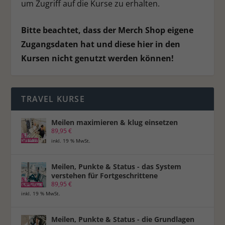
Ext
Externe Medien (7)
um Zugriff auf die Kurse zu erhalten.
Inhalte von Videoplattformen und Social-Media-Plattformen werden
standardmäßig blockiert. Wenn Cookies von externen Medien akzeptiert
Bitte beachtet, dass der Merch Shop eigene
werden, bedarf der Zugriff auf diese Inhalte keiner manuellen
Zugangsdaten hat und diese hier in den
Einwilligung mehr.
Kursen nicht genutzt werden können!
Cookie-Informationen anzeigen
Datenschutzerklärung
Impressum
TRAVEL KURSE
Meilen maximieren & klug einsetzen
89,95
€
inkl. 19 % MwSt.
Meilen, Punkte & Status - das System
verstehen für Fortgeschrittene
89,95
€
inkl. 19 % MwSt.
Meilen, Punkte & Status - die Grundlagen