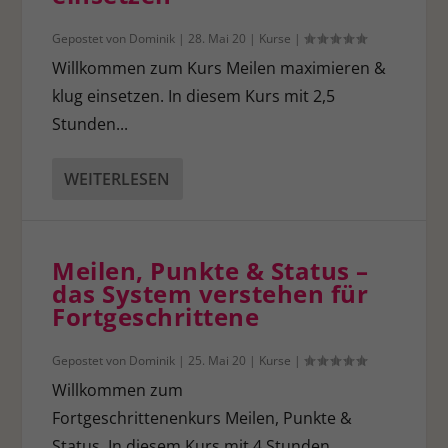
Datenschutzerklärung
.
Hier finden Sie eine Übersicht über alle verwendeten Cookies.
Gepostet von
Dominik
|
28. Mai 20
|
Kurse
|
Sie können Ihre Einwilligung zu ganzen Kategorien geben
Willkommen zum Kurs Meilen maximieren &
oder sich weitere Informationen anzeigen lassen und so nur
bestimmte Cookies auswählen.
klug einsetzen. In diesem Kurs mit 2,5
Stunden...
Alle akzeptieren
Speichern
Ablehnen
Zurück
WEITERLESEN
Datenschutzeinstellungen
Essenziell (1)
Essenzielle Cookies ermöglichen grundlegende Funktionen und sind für
Meilen, Punkte & Status –
die einwandfreie Funktion der Website erforderlich.
das System verstehen für
Cookie-Informationen anzeigen
Fortgeschrittene
Stat
Statistiken (1)
Gepostet von
Dominik
|
25. Mai 20
|
Kurse
|
Statistik Cookies erfassen Informationen anonym. Diese Informationen
helfen uns zu verstehen, wie unsere Besucher unsere Website nutzen.
Willkommen zum
Cookie-Informationen anzeigen
Fortgeschrittenenkurs Meilen, Punkte &
Status. In diesem Kurs mit 4 Stunden...