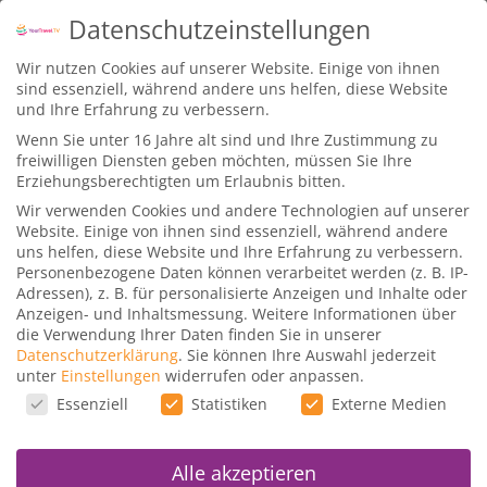
Datenschutzeinstellungen
Wir nutzen Cookies auf unserer Website. Einige von ihnen
sind essenziell, während andere uns helfen, diese Website
und Ihre Erfahrung zu verbessern.
Wenn Sie unter 16 Jahre alt sind und Ihre Zustimmung zu
freiwilligen Diensten geben möchten, müssen Sie Ihre
Kurs Tag:
YourTravel.TV
Erziehungsberechtigten um Erlaubnis bitten.
Wir verwenden Cookies und andere Technologien auf unserer
Website. Einige von ihnen sind essenziell, während andere
uns helfen, diese Website und Ihre Erfahrung zu verbessern.
Schnelle Wege zum Star
Personenbezogene Daten können verarbeitet werden (z. B. IP-
Alliance Gold Status
Adressen), z. B. für personalisierte Anzeigen und Inhalte oder
Anzeigen- und Inhaltsmessung.
Weitere Informationen über
die Verwendung Ihrer Daten finden Sie in unserer
Gepostet von
Dominik
|
1. Juni 20
|
Kurse
|
Datenschutzerklärung
.
Sie können Ihre Auswahl jederzeit
Willkommen zum Star Alliance Kurs, der
unter
Einstellungen
widerrufen oder anpassen.
Datenschutzeinstellungen
schnelle Weg zum Star Alliance Gold Status.
Essenziell
Statistiken
Externe Medien
Dieser Kurs...
Alle akzeptieren