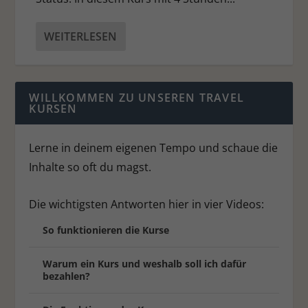
Ext
Externe Medien (7)
Inhalte von Videoplattformen und Social-Media-Plattformen werden
WEITERLESEN
standardmäßig blockiert. Wenn Cookies von externen Medien akzeptiert
werden, bedarf der Zugriff auf diese Inhalte keiner manuellen
Einwilligung mehr.
Cookie-Informationen anzeigen
WILLKOMMEN ZU UNSEREN TRAVEL
Datenschutzerklärung
Impressum
KURSEN
Lerne in deinem eigenen Tempo und schaue die
Inhalte so oft du magst.
Die wichtigsten Antworten hier in vier Videos:
So funktionieren die Kurse
Warum ein Kurs und weshalb soll ich dafür
bezahlen?