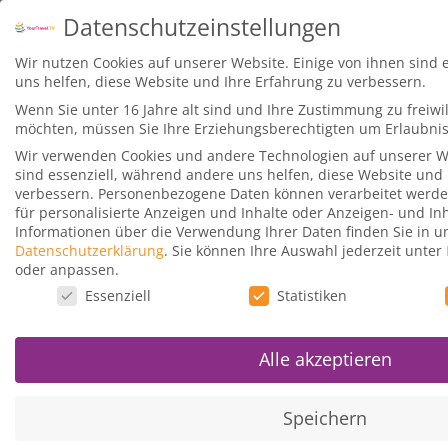
Datenschutzeinstellungen
Wir nutzen Cookies auf unserer Website. Einige von ihnen sind 
Vorherige Lektion
Nä
uns helfen, diese Website und Ihre Erfahrung zu verbessern.
Wenn Sie unter 16 Jahre alt sind und Ihre Zustimmung zu freiwi
möchten, müssen Sie Ihre Erziehungsberechtigten um Erlaubnis 
Wir verwenden Cookies und andere Technologien auf unserer We
Die Funktionen des Kurses 1:22 m
sind essenziell, während andere uns helfen, diese Website und 
verbessern.
Personenbezogene Daten können verarbeitet werden (
für personalisierte Anzeigen und Inhalte oder Anzeigen- und I
Meilen, Punkte & Status – die Grundlagen für Einsteiger
Die Funkti
Informationen über die Verwendung Ihrer Daten finden Sie in u
Datenschutzerklärung
.
Sie können Ihre Auswahl jederzeit unter
oder anpassen.
Datenschutzeinstellungen
Essenziell
Statistiken
Alle akzeptieren
Mit dem Laden des Videos akzeptieren Sie die Datenschut
Mehr erfahren
Speichern
Video laden