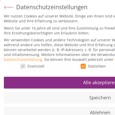
Datenschutzeinstellungen
Wir nutzen Cookies auf unserer Website. Einige von ihnen sind 
Vorherige Lektion
Website und Ihre Erfahrung zu verbessern.
Wenn Sie unter 16 Jahre alt sind und Ihre Zustimmung zu freiw
Ihre Erziehungsberechtigten um Erlaubnis bitten.
Wir verwenden Cookies und andere Technologien auf unserer Web
während andere uns helfen, diese Website und Ihre Erfahrung 
Der Europaweite Kfz-Schutzbrief 
können verarbeitet werden (z. B. IP-Adressen), z. B. für persona
und Inhaltsmessung.
Weitere Informationen über die Verwendun
Datenschutzerklärung
.
Sie können Ihre Auswahl jederzeit unter
Alles, was ihr über die American Express Gold Kreditkarte wissen mü
Datenschutzeinstellungen
Essenziell
Statistiken
Alle akzeptier
Speichern
Mit dem Laden des Videos akzeptieren Sie die D
Ablehnen
Mehr erfahren