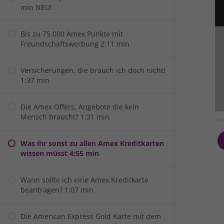
min NEU!
Alle akzeptieren
Speichern
Ablehnen
Bis zu 75.000 Amex Punkte mit
Datenschutzeinstellungen
Freundschaftswerbung 2:11 min
Essenziell (1)
Essenzielle Cookies ermöglichen grundlegende Funktionen und sind für die e
Versicherungen, die brauch ich doch nicht!
1:37 min
Statistiken (1)
Die Amex Offers, Angebote die kein
Mensch braucht? 1:31 min
Statistik Cookies erfassen Informationen anonym. Diese Informationen helf
Was ihr sonst zu allen Amex Kreditkarten
Externe Medien (7)
wissen müsst 4:55 min
Inhalte von Videoplattformen und Social-Media-Plattformen werden standardm
Wann sollte ich eine Amex Kreditkarte
beantragen? 1:07 min
Die American Express Gold Karte mit dem