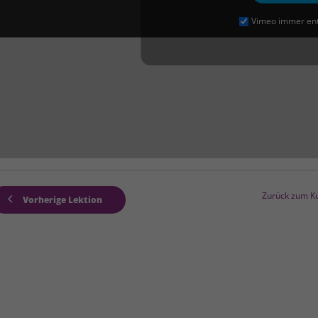
Vimeo immer en
inwandfreie Funktion der Website erforderlich.
Cookie-Informationen anzeigen
en uns zu verstehen, wie unsere Besucher unsere Website nutzen.
Cookie-Informationen anzeigen
Zurück zum K
Vorherige Lektion
äßig blockiert. Wenn Cookies von externen Medien akzeptiert werden, bedarf der
Cookie-Informationen anzeigen