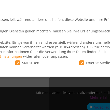
Vorherige Lektion
essenziell, während andere uns helfen, diese Website und Ihre Er
as ihr sonst zu allen Amex Kreditka
illigen Diensten geben möchten, müssen Sie Ihre Erziehungsberec
Alles, was ihr über die American Express Gold Kreditkarte wissen müsst
W
site. Einige von ihnen sind essenziell, während andere uns helf
en können verarbeitet werden (z. B. IP-Adressen), z. B. für perso
ere Informationen über die Verwendung Ihrer Daten finden Sie in 
Einstellungen
widerrufen oder anpassen.
Statistiken
Externe Medi
illigen Diensten geben möchten, müssen Sie Ihre Erziehungsberech
site. Einige von ihnen sind essenziell, während andere uns helfe
Mit dem Laden des Videos akzeptieren Sie d
essen), z. B. für personalisierte Anzeigen und Inhalte oder Anze
Mehr erfah
ärung
.
Sie können Ihre Einwilligung zu ganzen Kategorien geben oder sic
Video la