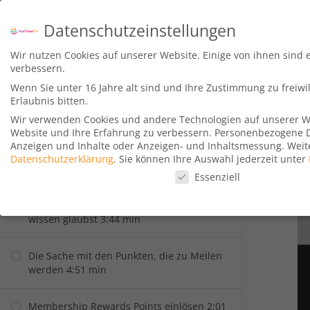
Datenschutzeinstellungen
Alles, was ihr über
Wir nutzen Cookies auf unserer Website. Einige von ihnen sind 
W
die American
verbessern.
Express Gold
Wenn Sie unter 16 Jahre alt sind und Ihre Zustimmung zu freiw
Kreditkarte wissen
Erlaubnis bitten.
müsst
Wir verwenden Cookies und andere Technologien auf unserer Web
Website und Ihre Erfahrung zu verbessern.
Personenbezogene Dat
Anzeigen und Inhalte oder Anzeigen- und Inhaltsmessung.
Weit
American Express Kreditkarten
Datenschutzerklärung
.
Sie können Ihre Auswahl jederzeit unter
Datenschutzeinstellungen
allgemein
Essenziell
Vergiss, was du über Kreditkarten zu
Datenschutzeinstellungen
wissen glaubst 3:44 min
Wenn Sie unter 16 Jahre alt sind und Ihre Zustimmung zu freiw
Die Sache mit den Punkten, die zu Meilen
Wir verwenden Cookies und andere Technologien auf unserer Web
werden 4:51 min
Personenbezogene Daten können verarbeitet werden (z. B. IP-Adr
Verwendung Ihrer Daten finden Sie in unserer
Datenschutzerkl
Hier finden Sie eine Übersicht über alle verwendeten Cookies. 
Membership Rewards Points einlösen 2:01
Cookies auswählen.